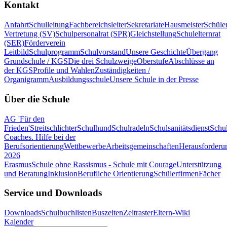
Kontakt
Anfahrt
Schulleitung
Fachbereichsleiter
Sekretariate
Hausmeister
Schüle
Vertretung (SV)
Schulpersonalrat (SPR)
Gleichstellung
Schulelternrat
(SER)
Förderverein
Leitbild
Schulprogramm
Schulvorstand
Unsere Geschichte
Übergang
Grundschule / KGS
Die drei Schulzweige
Oberstufe
Abschlüsse an
der KGS
Profile und Wahlen
Zuständigkeiten /
Organigramm
Ausbildungsschule
Unsere Schule in der Presse
Über die Schule
AG 'Für den
Frieden'
Streitschlichter
Schulhund
Schulradeln
Schulsanitätsdienst
Schul
Coaches. Hilfe bei der
Berufsorientierung
Wettbewerbe
Arbeitsgemeinschaften
Herausforderu
2026
Erasmus
Schule ohne Rassismus - Schule mit Courage
Unterstützung
und Beratung
Inklusion
Berufliche Orientierung
Schülerfirmen
Fächer
Service und Downloads
Downloads
Schulbuchlisten
Buszeiten
Zeitraster
Eltern-Wiki
Kalender