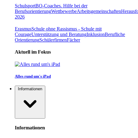
Schulsport
BO-Coaches. Hilfe bei der
Berufsorientierung
Wettbewerbe
Arbeitsgemeinschaften
Herausfo
2026
Erasmus
Schule ohne Rassismus - Schule mit
Courage
Unterstützung und Beratung
Inklusion
Berufliche
Orientierung
Schülerfirmen
Fächer
Aktuell im Fokus
Alles rund um's iPad
Informationen
Informationen