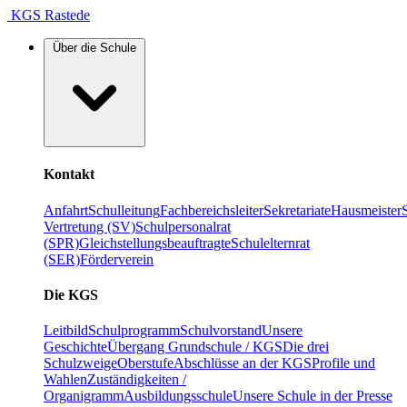
KGS Rastede
Über die Schule
Kontakt
Anfahrt
Schulleitung
Fachbereichsleiter
Sekretariate
Hausmeister
Vertretung (SV)
Schulpersonalrat
(SPR)
Gleichstellungsbeauftragte
Schulelternrat
(SER)
Förderverein
Die KGS
Leitbild
Schulprogramm
Schulvorstand
Unsere
Geschichte
Übergang Grundschule / KGS
Die drei
Schulzweige
Oberstufe
Abschlüsse an der KGS
Profile und
Wahlen
Zuständigkeiten /
Organigramm
Ausbildungsschule
Unsere Schule in der Presse