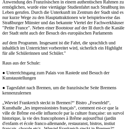
Anwendung des Französischen in einem authentischen Rahmen zu
ermöglichen, wurde eine viertägige Studienfahrt nach Straßburg ins
Leben gerufen. Durch die Unterkunft im Zentrum der Stadt sind es
nur kurze Wege zu den Hauptattraktionen wie beispielsweise das
Straßburger Münster und das bekannte Viertel der Fachwerkhäuser
"Petite France". Neben einer Bootstour auf der Ill durch die Kanäle
der Stadt steht auch der Besuch des europäischen Parlaments
auf dem Programm. Insgesamt ist die Fahrt, die sprachlich und
inhaltlich im Unterrichtet vorbereitet wird, sicherlich ein Highlight
für alle Schülerinnen und Schüler."
Raus aus der Schule:
● Unterrichtsgang zum Palais von Rastede und Besuch der
Kunstaustellungen
● Tagesfahrt nach Bremen, um die französische Seite Bremens
kennenzulernen
„Wieviel Frankreich steckt in Bremen?“ Bistro „Fesenfeld“,
Kunsthalle „les impressionistes français“, comment est-ce que la
ville de Brême est-elle influencée par la culture française: un survol
historique, la vie des francophones à Brême aujourd'hui (jardin
d'enfants et école franco-allemande, restauranst, bistros, instiut
français, chorale etc): „Wieviel Frankreich steckt in Bremen?“