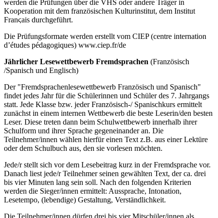
werden die Prüfungen über die VHS oder andere Träger in
Kooperation mit dem französischen Kulturinstitut, dem Institut
Franϛais durchgeführt.
Die Prüfungsformate werden erstellt vom CIEP (centre internation
d’études pédagogiques) www.ciep.fr/de
Jährlicher Lesewettbewerb Fremdsprachen
(Französisch
/Spanisch und Englisch)
Der "Fremdsprachenlesewettbewerb Französisch und Spanisch"
findet jedes Jahr für die Schülerinnen und Schüler des 7. Jahrgangs
statt. Jede Klasse bzw. jeder Französisch-/ Spanischkurs ermittelt
zunächst in einem internen Wettbewerb die beste Leserin/den besten
Leser. Diese treten dann beim Schulwettbewerb innerhalb ihrer
Schulform und ihrer Sprache gegeneinander an. Die
Teilnehmer/innen wählen hierfür einen Text z.B. aus einer Lektüre
oder dem Schulbuch aus, den sie vorlesen möchten.
Jede/r stellt sich vor dem Lesebeitrag kurz in der Fremdsprache vor.
Danach liest jede/r Teilnehmer seinen gewählten Text, der ca. drei
bis vier Minuten lang sein soll. Nach den folgenden Kriterien
werden die Sieger/innen ermittelt: Aussprache, Intonation,
Lesetempo, (lebendige) Gestaltung, Verständlichkeit.
Die Teilnehmer/innen dürfen drei bis vier Mitschüler/innen als