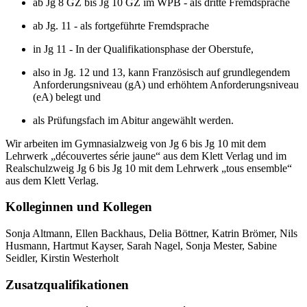
ab Jg 8 GZ bis Jg 10 GZ im WPB - als dritte Fremdsprache
ab Jg. 11 - als fortgeführte Fremdsprache
in Jg 11 - In der Qualifikationsphase der Oberstufe,
also in Jg. 12 und 13, kann Französisch auf grundlegendem
Anforderungsniveau (gA) und erhöhtem Anforderungsniveau
(eA) belegt und
als Prüfungsfach im Abitur angewählt werden.
Wir arbeiten im Gymnasialzweig von Jg 6 bis Jg 10 mit dem
Lehrwerk „découvertes série jaune“ aus dem Klett Verlag und im
Realschulzweig Jg 6 bis Jg 10 mit dem Lehrwerk „tous ensemble“
aus dem Klett Verlag.
Kolleginnen und Kollegen
Sonja Altmann, Ellen Backhaus, Delia Böttner, Katrin Brömer, Nils
Husmann, Hartmut Kayser, Sarah Nagel, Sonja Mester, Sabine
Seidler, Kirstin Westerholt
Zusatzqualifikationen