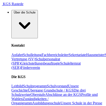
KGS Rastede
Über die Schule
Kontakt
Anfahrt
Schulleitung
Fachbereichsleiter
Sekretariate
Hausmeister
Vertretung (SV)
Schulpersonalrat
(SPR)
Gleichstellungsbeauftragte
Schulelternrat
(SER)
Förderverein
Die KGS
Leitbild
Schulprogramm
Schulvorstand
Unsere
Geschichte
Übergang Grundschule / KGS
Die drei
Schulzweige
Oberstufe
Abschlüsse an der KGS
Profile und
Wahlen
Zuständigkeiten /
Organigramm
Ausbildungsschule
Unsere Schule in der Presse