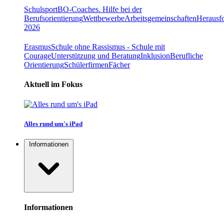
Schulsport
BO-Coaches. Hilfe bei der
Berufsorientierung
Wettbewerbe
Arbeitsgemeinschaften
Herausfo
2026
Erasmus
Schule ohne Rassismus - Schule mit
Courage
Unterstützung und Beratung
Inklusion
Berufliche
Orientierung
Schülerfirmen
Fächer
Aktuell im Fokus
Alles rund um's iPad
Informationen
Informationen