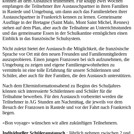
können an dem Austausch teilnehmen. Für knapp zwei Wochen
empfangen die Teilnehmer ihre Austauschpartner in ihren Familien
in Rastede und Umgebung, um dann auch das Familienleben ihrer
Austauschpartner in Frankreich kennen zu lernen. Gemeinsame
Ausflüge in der Bretagne (Saint Malo, Mont Saint Michel, Rennes)
stehen auf dem Plan, aber auch die Teilnahme an Unterrichtsstunden
und das gemeinsame Essen in der Schulkantine ermöglichen einen
Einblick in das französische Schulsystem.
Nicht zuletzt bietet der Austausch die Möglichkeit, die französische
Sprache vor Ort mit den neuen Freunden und Familienmitgliedern
auszuprobieren. Einen jungen Franzosen bei sich aufzunehmen, die
Umgebung zu zeigen und eigene Familiengewohnheiten zu
vermitteln ist eine tolle Erfahrung für unsere Schülerinnen und
Schüler, aber auch für ihre Familien, die den Austausch unterstützen.
Nach dem Elterninformationsabend zu Beginn des Schuljahres
können sich interessierte Schülerinnen und Schüler für die
Teilnahme bewerben. Für den Austausch vorbereitet werden die
Teilnehmer in AG Stunden am Nachmittag, die jeweils vor dem
Besuch der Franzosen in Rastede und vor der Fahrt nach Frankreich
liegen.
«Bon voyage» wünschen wir allen zukünftigen Teilnehmern.
Individueller Schüleraustausch
: Jährlich nehmen zwischen 2 und