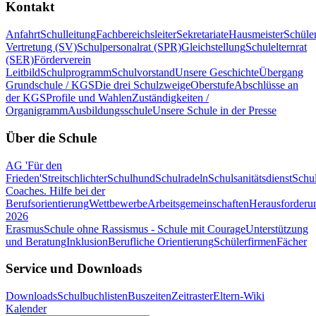
Kontakt
Anfahrt
Schulleitung
Fachbereichsleiter
Sekretariate
Hausmeister
Schüle
Vertretung (SV)
Schulpersonalrat (SPR)
Gleichstellung
Schulelternrat
(SER)
Förderverein
Leitbild
Schulprogramm
Schulvorstand
Unsere Geschichte
Übergang
Grundschule / KGS
Die drei Schulzweige
Oberstufe
Abschlüsse an
der KGS
Profile und Wahlen
Zuständigkeiten /
Organigramm
Ausbildungsschule
Unsere Schule in der Presse
Über die Schule
AG 'Für den
Frieden'
Streitschlichter
Schulhund
Schulradeln
Schulsanitätsdienst
Schul
Coaches. Hilfe bei der
Berufsorientierung
Wettbewerbe
Arbeitsgemeinschaften
Herausforderu
2026
Erasmus
Schule ohne Rassismus - Schule mit Courage
Unterstützung
und Beratung
Inklusion
Berufliche Orientierung
Schülerfirmen
Fächer
Service und Downloads
Downloads
Schulbuchlisten
Buszeiten
Zeitraster
Eltern-Wiki
Kalender