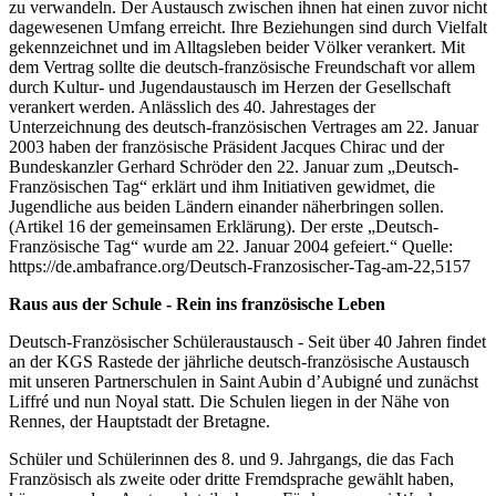
zu verwandeln. Der Austausch zwischen ihnen hat einen zuvor nicht
dagewesenen Umfang erreicht. Ihre Beziehungen sind durch Vielfalt
gekennzeichnet und im Alltagsleben beider Völker verankert. Mit
dem Vertrag sollte die deutsch-französische Freundschaft vor allem
durch Kultur- und Jugendaustausch im Herzen der Gesellschaft
verankert werden. Anlässlich des 40. Jahrestages der
Unterzeichnung des deutsch-französischen Vertrages am 22. Januar
2003 haben der französische Präsident Jacques Chirac und der
Bundeskanzler Gerhard Schröder den 22. Januar zum „Deutsch-
Französischen Tag“ erklärt und ihm Initiativen gewidmet, die
Jugendliche aus beiden Ländern einander näherbringen sollen.
(Artikel 16 der gemeinsamen Erklärung). Der erste „Deutsch-
Französische Tag“ wurde am 22. Januar 2004 gefeiert.“ Quelle:
https://de.ambafrance.org/Deutsch-Franzosischer-Tag-am-22,5157
Raus aus der Schule - Rein ins französische Leben
Deutsch-Französischer Schüleraustausch - Seit über 40 Jahren findet
an der KGS Rastede der jährliche deutsch-französische Austausch
mit unseren Partnerschulen in Saint Aubin d’Aubigné und zunächst
Liffré und nun Noyal statt. Die Schulen liegen in der Nähe von
Rennes, der Hauptstadt der Bretagne.
Schüler und Schülerinnen des 8. und 9. Jahrgangs, die das Fach
Französisch als zweite oder dritte Fremdsprache gewählt haben,